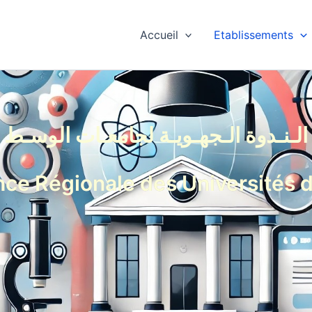
Accueil
Etablissements
الـنـدوة الـجهـويـة لجامعـات الوسـط
ce Régionale des Universités 