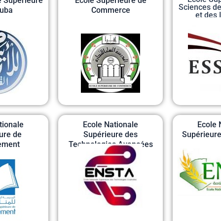
 Supérieure
Ecole Supérieure de
Sciences de
ouba
Commerce
et des 
Agroal
tionale
Ecole Nationale
Ecole 
ure de
Supérieure des
Supérieure
ement
Technologies Avancées