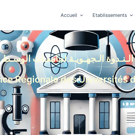
Accueil
Etablissements
الـنـدوة الـجهـويـة لجامعـات الوسـط
ce Régionale des Universités 